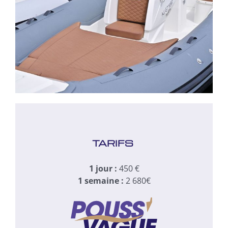
TARIFS
1 jour :
450 €
1 semaine :
2 680€