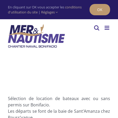
Passer
Contact réservation : 06 07 94 25 82
En cliquant sur OK vous accepter les
conditions
au
OK
d'utilisation du site
|
Réglages
Facebook
Facebook
Instagram
contenu
Sélection de location de bateaux avec ou sans
permis sur Bonifacio.
Les départs se font de la baie de Sant’Amanza chez
Pouss’vague.