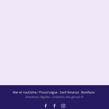
Mer et nautisme / Pouss'vague - Sant'Amanza - Bonifacio -
Mentions légales
-
Création site ginsao.fr
Facebook
Facebook
Instagram